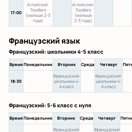
Аглийский:
Аглийский:
Toodlers
Toodlers
17:00
(малыши 2-3
(малыши
года)
2-3 года)
Французский язык
Французский: школьники 4-5 класс
Время
Понедельник
Вторник
Среда
Четверг
Пят
Французский:
Французский:
18:30
школьники 4-
школьники 4-
й класс
й класс
Французский: 5-6 класс с нуля
Время
Понедельник
Вторник
Среда
Четверг
Пятн
Французский
Французский