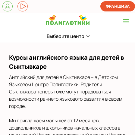
ФРАНШИЗА
Выберите центр
Выберите центр
на Первомайской
Курсы английского языка для детей в
Показать на карте
Сыктывкаре
Выбрать другой город
Английский для детей в Сыктывкаре – в Детском
Языковом Центре Полиглотики. Родители
Сыктывкара теперь тоже могут порадоваться
возможности раннего языкового развития в своем
городе.
Мы приглашаем малышей от 12 месяцев,
дошкольников и школьников начальных классов в